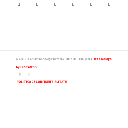
© CBCT - Cabinet Radiologie Dentară Iulius Mall Timișoara |
Web Design
by INSTANTO
POLITICA DE CONFIDENTIALITATE