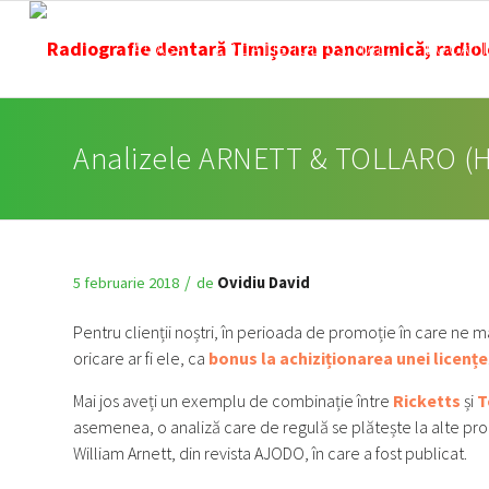
ACASĂ
LOCAȚIE IULIUS MALL
LOCAȚ
Analizele ARNETT & TOLLARO 
/
5 februarie 2018
de
Ovidiu David
Pentru clienții noștri, în perioada de promoție în care ne m
oricare ar fi ele, ca
bonus la achiziționarea unei licențe
Mai jos aveți un exemplu de combinație între
Ricketts
și
T
asemenea, o analiză care de regulă se plătește la alte p
William Arnett, din revista AJODO, în care a fost publicat.