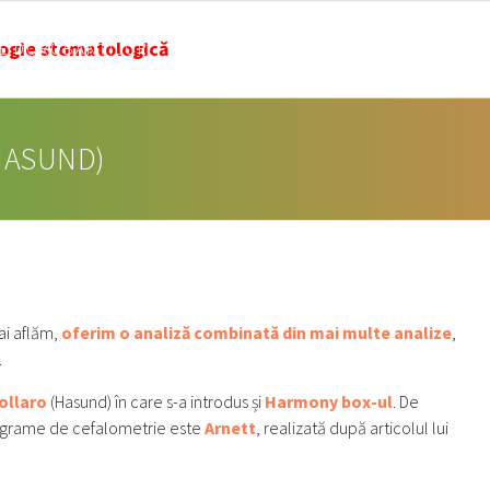
IE DOROBANȚILOR
PROGRAMARE
SERVICII & TARIFE
(HASUND)
ai aflăm,
oferim o analiză combinată din mai multe analize
,
.
ollaro
(Hasund) în care s-a introdus și
Harmony box-ul
. De
rograme de cefalometrie este
Arnett
, realizată după articolul lui