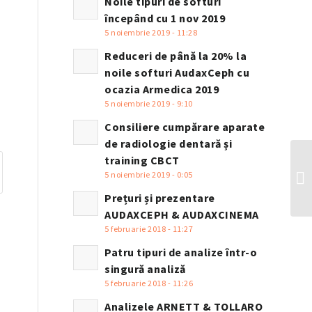
Noile tipuri de softuri
începând cu 1 nov 2019
5 noiembrie 2019 - 11:28
Reduceri de până la 20% la
noile softuri AudaxCeph cu
ocazia Armedica 2019
5 noiembrie 2019 - 9:10
Consiliere cumpărare aparate
de radiologie dentară și
training CBCT
Pa
5 noiembrie 2019 - 0:05
si
Prețuri și prezentare
AUDAXCEPH & AUDAXCINEMA
5 februarie 2018 - 11:27
Patru tipuri de analize într-o
singură analiză
5 februarie 2018 - 11:26
Analizele ARNETT & TOLLARO