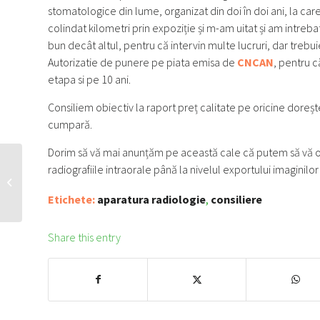
stomatologice din lume, organizat din doi în doi ani, la car
colindat kilometri prin expoziție și m-am uitat și am intreb
bun decât altul, pentru că intervin multe lucruri, dar trebu
Autorizatie de punere pe piata emisa de
CNCAN
, pentru că
etapa si pe 10 ani.
Consiliem obiectiv la raport preț calitate pe oricine dorește
cumpară.
Dorim să vă mai anunțăm pe această cale că putem să vă of
radiografiile intraorale până la nivelul exportului imaginilor 
Prețuri și prezentare AUDAXCEPH &
AUDAXCINEMA
Etichete:
aparatura radiologie
,
consiliere
Share this entry