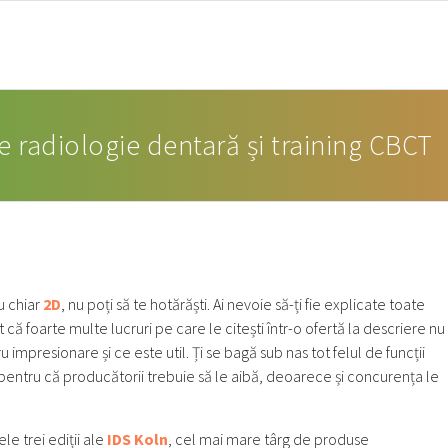
IE DOROBANȚILOR
PROGRAMARE
SERVICII & TARIFE
 radiologie dentară și training CBCT
u chiar
2D
, nu poți să te hotărăști. Ai nevoie să-ți fie explicate toate
t că foarte multe lucruri pe care le citești într-o ofertă la descriere nu
u impresionare și ce este util. Ți se bagă sub nas tot felul de funcții
 pentru că producătorii trebuie să le aibă, deoarece și concurența le
e trei ediții ale
IDS Koln
, cel mai mare târg de produse