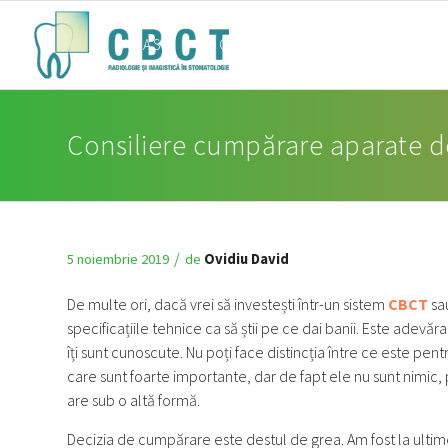
ACASĂ
LOCAȚIE IULIUS MALL
LOCAȚ
Consiliere cumpărare aparate de
/
5 noiembrie 2019
de
Ovidiu David
De multe ori, dacă vrei să investești într-un sistem
CBCT
sa
specificațiile tehnice ca să știi pe ce dai banii. Este adevăra
îți sunt cunoscute. Nu poți face distincția între ce este pentr
care sunt foarte importante, dar de fapt ele nu sunt nimic,
are sub o altă formă.
Decizia de cumpărare este destul de grea. Am fost la ultimel