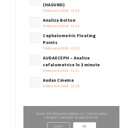
(HASUND)
5 februarie 2018 - 11:25
Analiza Bolton
5 februarie 2018 - 11:23
Cephalometric Floating
Points
5 februarie 2018 - 11:22
AUDAXCEPH – Analize
cefalometrice în 3 minute
5 februarie 2018 - 11:21
Audax Cinema
5 februarie 2018 - 11:18
Acest site foloseste cookie-uri. Continuarea
navigării necesită acceptarea lor.
Detalii
OK