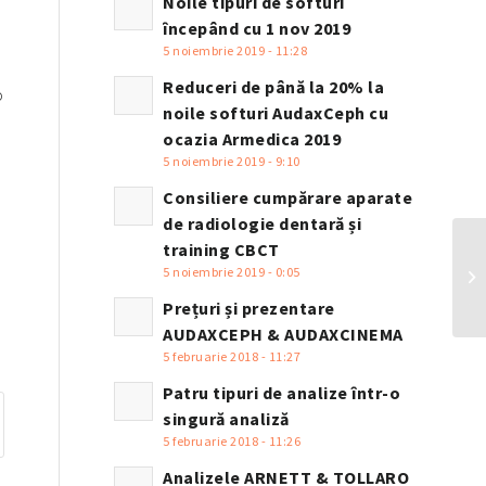
Noile tipuri de softuri
începând cu 1 nov 2019
5 noiembrie 2019 - 11:28
Reduceri de până la 20% la
o
noile softuri AudaxCeph cu
ocazia Armedica 2019
5 noiembrie 2019 - 9:10
Consiliere cumpărare aparate
de radiologie dentară și
training CBCT
Re
5 noiembrie 2019 - 0:05
so
Ar
Prețuri și prezentare
AUDAXCEPH & AUDAXCINEMA
5 februarie 2018 - 11:27
Patru tipuri de analize într-o
singură analiză
5 februarie 2018 - 11:26
Analizele ARNETT & TOLLARO