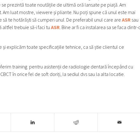
e se prezintă toate noutățile de ultimă oră lansate pe piață. Am
at. Am luat mostre, viewere și pliante. Nu poți spune că unul este mai
ie să te hotărăști să cumperi unul. De preferabil unul care are
ASR
sau
 altfel trebuie să-i faci tu
ASR
. Bine ar fi ca instalarea sa se faca dintr-
 și explicăm toate specificațiile tehnice, ca să știe clientul ce
erim training pentru asistenții de radiologie dentară începând cu
CBCT în orice fel de soft doriți, la sediul dvs sau la alta locatie.