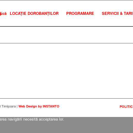
L
LOCAȚIE DOROBANȚILOR
PROGRAMARE
SERVICII & TAR
l Timișoara |
Web Design by INSTANTO
POLITIC
area navigării necesită acceptarea lor.