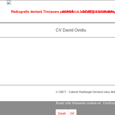
ACASĂ
LOCAȚIE IULIUS MAL
CV David Ovidiu
© CBCT - Cabinet Radiologie Dentară Iulius Mal
Acest site foloseste cookie-uri. Continu
Detalii
OK