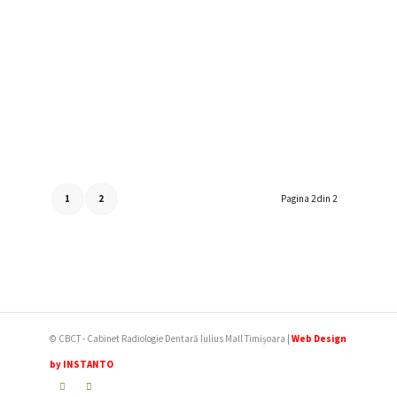
1
2
Pagina 2 din 2
© CBCT - Cabinet Radiologie Dentară Iulius Mall Timișoara |
Web Design
by INSTANTO