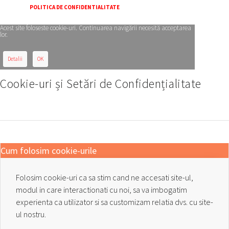
POLITICA DE CONFIDENTIALITATE
Acest site foloseste cookie-uri. Continuarea navigării necesită acceptarea
lor.
Detalii
OK
Cookie-uri și Setări de Confidențialitate
Cum folosim cookie-urile
Folosim cookie-uri ca sa stim cand ne accesati site-ul,
modul in care interactionati cu noi, sa va imbogatim
experienta ca utilizator si sa customizam relatia dvs. cu site-
ul nostru.